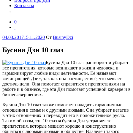
Вопросы про Дзи
Контакты
0
Опубликовано
04.03.2017
15.11.2020
От
BusinyDzi
Бусина Дзи 10 глаз
Бусина Дзи 10 глаз растворяет и убирает
все препятствия, которые возникают в жизни человека и
гармонизирует любые виды деятельности. Её называют
«очищающей Дзи», так как она расчищает всё, что мешает
достичь цели. Она помогает справиться с препятствиями на
работе и в бизнесе, где эта Дзи помогает успешной карьере и в
бизнес-свершениях.
Бусина Дзи 10 глаз также помогает наладить гармоничные
отношения в семье и с другими людьми. Она убирает негатив
в этих отношениях и переводит его в положительное русло.
Таким образом, эта 10 глазая бусина Дзи устраняет те
препятствия, которые мешают хорошо и конструктивно
общаться с любыми людьми в обществе. Владелец такого