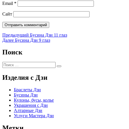
Email
*
Сайт
Предыдущая
Предыдущий
Бусина Дзи 11 глаз
запись
Следующая
Далее
Бусина Дзи 9 глаз
Навигация
запись
по
Поиск
записям
Искать:
Поиск
Изделия с Дзи
Браслеты Дзи
Бусины Дзи
Кулоны, бусы, колье
Украшения с Дзи
Алтарные Дзи
Услуги Мастера Дзи
Метки