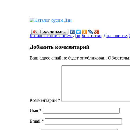
Поделиться…
Рубрики
Каталог с описанием Дзи
Теги
Богатство
,
Долголетие
,
Добавить комментарий
Ваш адрес email не будет опубликован.
Обязатель
Комментарий
*
Имя
*
Email
*