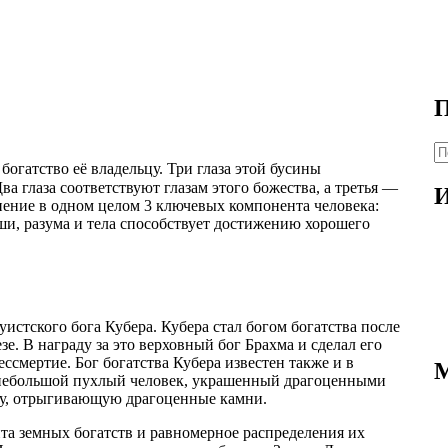
П
И
богатство её владельцу. Три глаза этой бусины
ва глаза соответствуют глазам этого божества, а третья —
И
инение в одном целом 3 ключевых компонента человека:
уши, разума и тела способствует достижению хорошего
истского бога Кубера. Кубера стал богом богатства после
зе. В награду за это верховный бог Брахма и сделал его
ессмертие. Бог богатства Кубера известен также и в
 небольшой пухлый человек, украшенный драгоценными
ту, отрыгивающую драгоценные камни.
ита земных богатств и равномерное распределения их