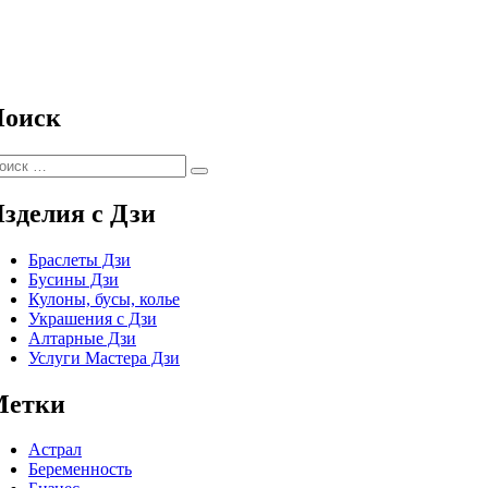
оиск
скать:
Поиск
зделия с Дзи
Браслеты Дзи
Бусины Дзи
Кулоны, бусы, колье
Украшения с Дзи
Алтарные Дзи
Услуги Мастера Дзи
Метки
Астрал
Беременность