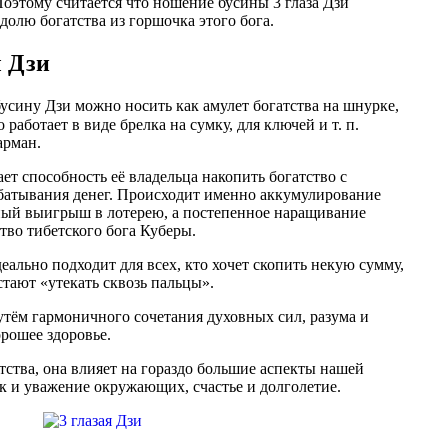
оэтому считается что ношение бусины 3 глаза Дзи
олю богатства из горшочка этого бога.
ы Дзи
усину Дзи можно носить как амулет богатства на шнурке,
работает в виде брелка на сумку, для ключей и т. п.
арман.
ет способность её владельца накопить богатство с
батывания денег. Происходит именно аккумулирование
утный выигрыш в лотерею, а постепенное наращивание
ство тибетского бога Куберы.
деально подходит для всех, кто хочет скопить некую сумму,
стают «утекать сквозь пальцы».
тём гармоничного сочетания духовных сил, разума и
орошее здоровье.
атства, она влияет на гораздо большие аспекты нашей
ак и уважение окружающих, счастье и долголетие.