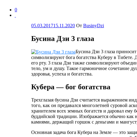
0
Опубликовано
05.03.2017
15.11.2020
От
BusinyDzi
Бусина Дзи 3 глаза
Бусина Дзи 3 глаза приносит 
символизируют бога богатства Куберу в Тибете. Д
его рту. 3 глаза Дзи также символизируют объед
тело, ум и душу. Такое гармоничное сочетание д
здоровья, успеха и богатства.
Кубера — бог богатства
Трехглазая бусина Дзи считается выражением инду
того, как он предавался многолетней суровой аске
хранителем всех земных богатств и даровал ему б
буддийской традиции. Изображается обычно как
камнями, держащий горшок с деньгами и мангус
Основная задача бога Кубера на Земле — это защ