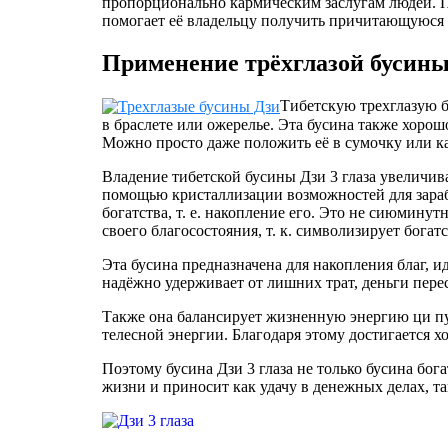
пропорционально кармическим заслугам людей. П
помогает её владельцу получить причитающуюся д
Применение трёхглазой бусин
Тибетскую трехглазую б
в браслете или ожерелье. Эта бусина также хорошо 
Можно просто даже положить её в сумочку или к
Владение тибетской бусины Дзи 3 глаза увеличива
помощью кристаллизации возможностей для зара
богатства, т. е. накопление его. Это не сиюмин
своего благосостояния, т. к. символизирует богат
Эта бусина предназначена для накопления благ, и
надёжно удерживает от лишних трат, деньги пере
Также она балансирует жизненную энергию ци пу
телесной энергии. Благодаря этому достигается х
Поэтому бусина Дзи 3 глаза не только бусина бог
жизни и приносит как удачу в денежных делах, т