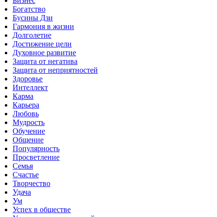
Бизнес
Богатство
Бусины Дзи
Гармония в жизни
Долголетие
Достижение цели
Духовное развитие
Защита от негатива
Защита от неприятностей
Здоровье
Интеллект
Карма
Карьера
Любовь
Мудрость
Обучение
Общение
Популярность
Просветление
Семья
Счастье
Творчество
Удача
Ум
Успех в обществе