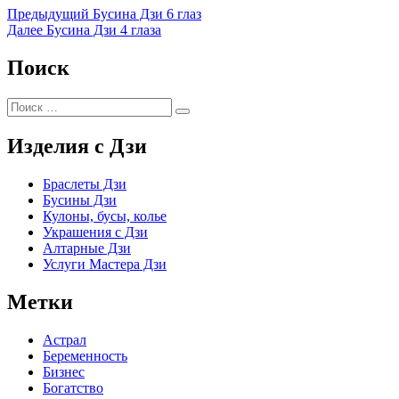
Предыдущая
Предыдущий
Бусина Дзи 6 глаз
запись
Следующая
Далее
Бусина Дзи 4 глаза
Навигация
запись
по
Поиск
записям
Искать:
Поиск
Изделия с Дзи
Браслеты Дзи
Бусины Дзи
Кулоны, бусы, колье
Украшения с Дзи
Алтарные Дзи
Услуги Мастера Дзи
Метки
Астрал
Беременность
Бизнес
Богатство