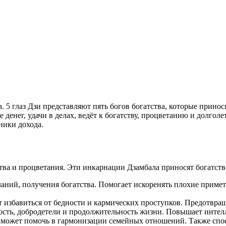
а. 5 глаз Дзи представляют пять богов богатства, которые прино
 денег, удачи в делах, ведёт к богатству, процветанию и долгол
ники дохода.
ства и процветания. Эти инкарнации Дзамбала приносят богатств
аний, получения богатства. Помогает искоренять плохие приметы
т избавиться от бедности и кармических проступков. Предотвра
ость, добродетели и продолжительность жизни. Повышает интел
 может помочь в гармонизации семейных отношений. Также спос