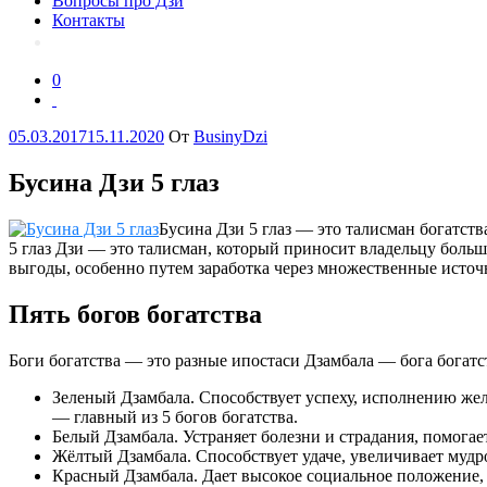
Вопросы про Дзи
Контакты
0
Опубликовано
05.03.2017
15.11.2020
От
BusinyDzi
Бусина Дзи 5 глаз
Бусина Дзи 5 глаз — это талисман богатств
5 глаз Дзи — это талисман, который приносит владельцу больше
выгоды, особенно путем заработка через множественные источ
Пять богов богатства
Боги богатства — это разные ипостаси Дзамбала — бога богат
Зеленый Дзамбала. Способствует успеху, исполнению жел
— главный из 5 богов богатства.
Белый Дзамбала. Устраняет болезни и страдания, помогае
Жёлтый Дзамбала. Способствует удаче, увеличивает мудр
Красный Дзамбала. Дает высокое социальное положение,