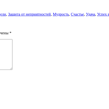
цели
,
Защита от неприятностей
,
Мудрость
,
Счастье
,
Удача
,
Успех 
ечены
*