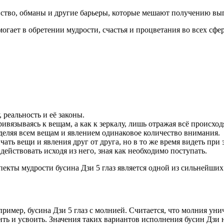
вство, обманы и другие барьеры, которые мешают получению выг
огает в обретении мудрости, счастья и процветания во всех сфер
реальность и её законы.
вязываясь к вещам, а как к зеркалу, лишь отражая всё происход
деляя всем вещам и явлением одинаковое количество внимания.
ать вещи и явления друг от друга, но в то же время видеть при
йствовать исходя из него, зная как необходимо поступать.
екты мудрости бусина Дзи 5 глаз является одной из сильнейших 
ример, бусина Дзи 5 глаз с молнией. Считается, что молния ун
ть и усвоить. Значения таких вариантов исполнения бусин Дзи н