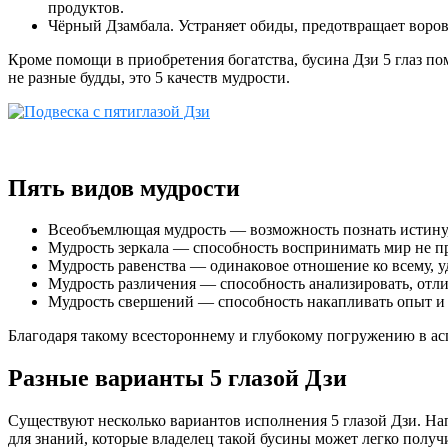
продуктов.
Чёрный Дзамбала. Устраняет обиды, предотвращает воро
Кроме помощи в приобретения богатства, бусина Дзи 5 глаз пом
не разные будды, это 5 качеств мудрости.
Пять видов мудрости
Всеобъемлющая мудрость — возможность познать истину, 
Мудрость зеркала — способность воспринимать мир не при
Мудрость равенства — одинаковое отношение ко всему, у
Мудрость различения — способность анализировать, отлич
Мудрость свершений — способность накапливать опыт и де
Благодаря такому всестороннему и глубокому погружению в асп
Разные варианты 5 глазой Дзи
Существуют несколько вариантов исполнения 5 глазой Дзи. Нап
для знаний, которые владелец такой бусины может легко получи