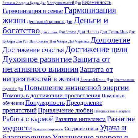
Беременность
5 летучих мышей Дзи
2 глаза и 2 сердца Будды Дзи
Гармонизация
Гармонизация в семье
Деньги и
жизни
Денежный крючок Дзи
богатство
Дзи 9 глаз
Дзи Гуань Инь
Дзи
Дзи 3 глаза
Дзи 2 глаза
Долголетие
Кубера
Дзи Чакра
Дзи Счастье
Дзи Черепаха
Дзи Руи
Достижение цели
Достижение счастья
Духовное развитие
Защита от
негативного влияния
Защита от
неприятностей в жизни
Золотой Ключ Дзи
Изготовление
Повышение жизненной энергии
изделий с Дзи
Помощь в достижении просветления
Помощь в
Популярность
Преодоление
обучении
препятствий
Привлечение любви
Путешествия в астрале
Развитие
Работа с кармой
Развитие интеллекта
Удача и
мудрости
Создание семьи
Развитие творчества
Улучшение здоровья
благополучие