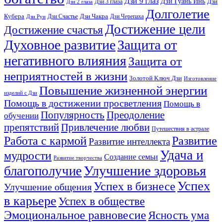
Дзи 9 глаз
Дзи Гуань Инь
Дзи
Дзи 3 глаза
Дзи 2 глаза
Долголетие
Кубера
Дзи Чакра
Дзи Счастье
Дзи Черепаха
Дзи Руи
Достижение цели
Достижение счастья
Духовное развитие
Защита от
негативного влияния
Защита от
неприятностей в жизни
Золотой Ключ Дзи
Изготовление
Повышение жизненной энергии
изделий с Дзи
Помощь в достижении просветления
Помощь в
Популярность
Преодоление
обучении
препятствий
Привлечение любви
Путешествия в астрале
Развитие
Работа с кармой
Развитие интеллекта
Удача и
мудрости
Создание семьи
Развитие творчества
Улучшение здоровья
благополучие
Успех
Успех в бизнесе
Улучшение общения
в карьере
Успех в обществе
Эмоциональное равновесие
Ясность ума